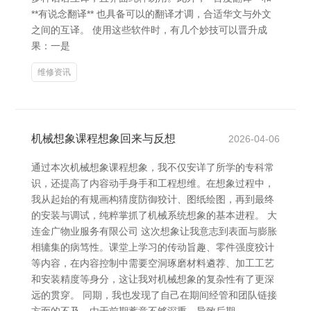
**有说念翻译** 也具备可以的翻译才调，合适华文与外文
之间的互译。 使用这些软件时，有几个妙技可以晋升成
果：一是
维修资讯
机械想象课程想象回来与反想
2026-04-06
通过本次机械想象课程想象，我不仅安详了所学的专科常
识，还提高了内容动手身手和工程想维。在想象过程中，
我从起始的有规画构猜度防御狡计、图纸绘图，再到最终
的安装与调试，纯粹掌抓了机械系统想象的基本进程。 大
连金广物业服务有限公司 这次想象让我意志到表面与膨胀
相辘集的病笃性。课堂上学习的传动旨趣、零件强度狡计
等内容，在内容控制中需要空洞琢磨材料遴荐、加工工艺
和安装精度等身分，这让我对机械想象的复杂性有了更深
远的贯穿。 同期，我也发现了自己在期间经管和团队链接