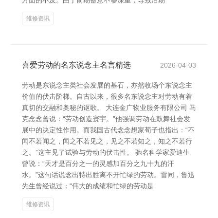
方面的不及。由于前期蓄意不够深重，导致后期
维修资讯
喜爱劳动的名东说念主名言精选
2026-04-03
劳动是东说念主类社会发展的基石，亦然收场个东说念主
价值的伏击阶梯。自古以来，很多名东说念主对劳动有着
真切的交融和奥秘的讴歌。 大连金广物业服务有限公司 马
克念念曾说：“劳动创造寰宇。”他强调劳动在鼓舞社会发
展中的决定性作用。而我国古代念念想家荀子也指出：“不
闻不若闻之，闻之不若见之，见之不若知之，知之不若行
之。”这主见了试验与劳动的伏击性。 驰名科学家爱迪生
曾说：“天才是百分之一的灵感加百分之九十九的汗
水。”这句话说念出特出胜离不开忙绿的劳动。雷同，鲁迅
先生曾经说过：“伟大的成绩和忙绿的劳动是
维修资讯