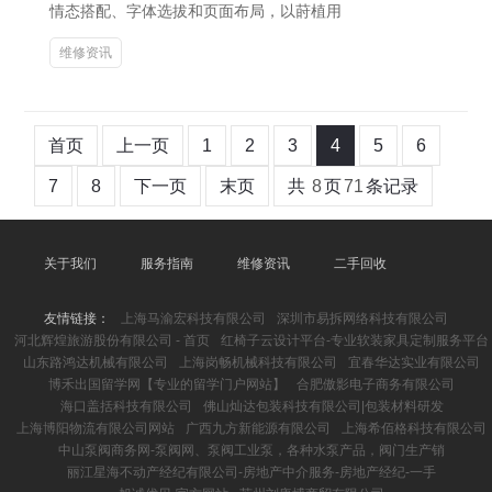
情态搭配、字体选拔和页面布局，以莳植用
维修资讯
首页
上一页
1
2
3
4
5
6
7
8
下一页
末页
共
8
页
71
条记录
关于我们
服务指南
维修资讯
二手回收
友情链接：
上海马渝宏科技有限公司
深圳市易拆网络科技有限公司
河北辉煌旅游股份有限公司 - 首页
红椅子云设计平台-专业软装家具定制服务平台
山东路鸿达机械有限公司
上海岗畅机械科技有限公司
宜春华达实业有限公司
博禾出国留学网【专业的留学门户网站】
合肥傲影电子商务有限公司
海口盖括科技有限公司
佛山灿达包装科技有限公司|包装材料研发
上海博阳物流有限公司网站
广西九方新能源有限公司
上海希佰格科技有限公司
中山泵阀商务网-泵阀网、泵阀工业泵，各种水泵产品，阀门生产销
丽江星海不动产经纪有限公司-房地产中介服务-房地产经纪-一手