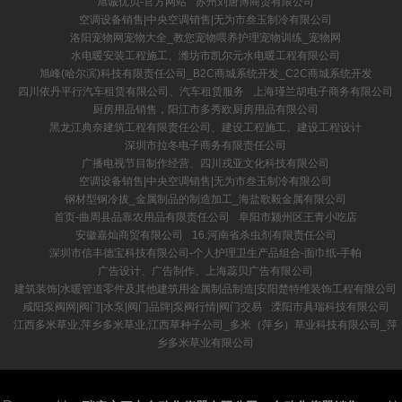
旭诚优贝-官方网站
苏州刘唐博商贸有限公司
空调设备销售|中央空调销售|无为市叁玉制冷有限公司
洛阳宠物网宠物大全_教您宠物喂养护理宠物训练_宠物网
水电暖安装工程施工、潍坊市凯尔元水电暖工程有限公司
旭峰(哈尔滨)科技有限责任公司_B2C商城系统开发_C2C商城系统开发
四川依丹平行汽车租赁有限公司、汽车租赁服务
上海瑾兰胡电子商务有限公司
厨房用品销售，阳江市多秀欧厨房用品有限公司
黑龙江典奈建筑工程有限责任公司、建设工程施工、建设工程设计
深圳市拉冬电子商务有限责任公司
广播电视节目制作经营、四川戎亚文化科技有限公司
空调设备销售|中央空调销售|无为市叁玉制冷有限公司
钢材型钢冷拔_金属制品的制造加工_海盐歌毅金属有限公司
首页-曲周县品靠农用品有限责任公司
阜阳市颍州区王青小吃店
安徽嘉灿商贸有限公司
16.河南省杀虫剂有限责任公司
深圳市信丰德宝科技有限公司-个人护理卫生产品组合-面巾纸-手帕
广告设计、广告制作、上海蕊贝广告有限公司
建筑装饰|水暖管道零件及其他建筑用金属制品制造|安阳楚特维装饰工程有限公司
咸阳泵阀网|阀门|水泵|阀门品牌|泵阀行情|阀门交易
溧阳市具瑞科技有限公司
江西多米草业,萍乡多米草业,江西草种子公司_多米（萍乡）草业科技有限公司_萍
乡多米草业有限公司