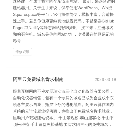
速搭建一个属于我方的个东谈主网站。 最初，采选合适的
建站器用。关于生手来说，保举使用WordPress、Wix或
Squarespace等平台，它们操作简便，模板丰富，合适快
速上手。若是你但愿更纯真地纵脱代码，不错采选GitHub
Pages或Netlify等静态网站托管职业。 接下来，注册域名
和购买主机。域名是你的网站地址，冷漠采选简陋易记的
称号
维修资讯
阿里云免费域名肯求指南
2026-03-19
跟着互联网的不停发展瑞安市三七自动化仪器有限公司，
自动化仪器销售，领有一个专属的域名已成为企业或个东
说念主展示自我、拓展业务的进犯器具。阿里云算作国内
卓绝的云计较就业提供商，也推出了免费域名肯求就业，
匡助用户裁减建站资本。 千山景观松-泰山迎客松-千山平
顶松种植-千山造型黑松基地 要肯求阿里云的免费域名，