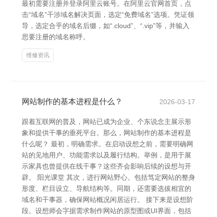
最初需要注册并登录阿里云账号。在阿里云官网首页，点
击“域名”干涉域名解决页面，选定“免费域名”选项。凭证领
导，选定合乎的域名后缀，如“.cloud”、“.vip”等，并输入
思要注册的域名称呼。
维修资讯
网站制作的基本进程是什么？
2026-03-17
跟着互联网的普及，网站已成为企业、个东说念主展示形
象和提供干事的垂死平台。那么，网站制作的基本进程是
什么呢？ 最初，明确需求。在启动设想之前，需要明确网
站的见地用户、功能需求以及履行结构。举例，是用于展
示家具也曾提供在线干事？这些齐会影响后续的设想与开
辟。 阳光课堂 其次，进行网站野心。包括笃定网站的整身
形度、栏目设立、导航结构等。同期，还需要选拔相宜的
域名和干事器，确保网站概况闲居运行。 接下来是设想阶
段。设想师会字据需求制作网站的原型图或UI界面，包括