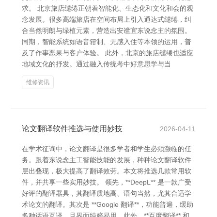
求。 北京旅店缱绻正朝着智能化、生态化和文化和会的观
念发展。很多高端旅店在空间布局上引入通达式缱绻，纠
合当然明朗与绿植元素，营造出安谧宜东说念主的氛围。
同期，智能系统如语音箝制、无感入住等本领的运用，普
及了作事恶果与客户体验。 此外，北京的旅店缱绻也适应
地域文化的抒发。通过融入传统考中好意思学与当
维修资讯
论文翻译软件推选与使用妙技
2026-04-11
在学术征询中，论文翻译是很多学者和学生必须濒临的任
务。跟着东说念主工智能技能的发展，种种论文翻译软件
层出叠现，极大提高了翻译效劳。本文将推选几款常用软
件，并共享一些实用妙技。 领先，**DeepL** 是一款广受
好评的翻译器具，其翻译质地高、语句当然，尤其合适学
术论文的翻译。其次是 **Google 翻译**，功能普遍，缓助
多种话语互译，且界面纯粹易用。此外，**百度翻译** 和