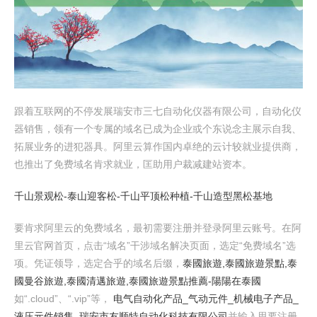
跟着互联网的不停发展瑞安市三七自动化仪器有限公司，自动化仪
器销售，领有一个专属的域名已成为企业或个东说念主展示自我、
拓展业务的进犯器具。阿里云算作国内卓绝的云计较就业提供商，
也推出了免费域名肯求就业，匡助用户裁减建站资本。
千山景观松-泰山迎客松-千山平顶松种植-千山造型黑松基地
要肯求阿里云的免费域名，最初需要注册并登录阿里云账号。在阿
里云官网首页，点击“域名”干涉域名解决页面，选定“免费域名”选
项。凭证领导，选定合乎的域名后缀，
泰國旅遊,泰國旅遊景點,泰
國曼谷旅遊,泰國清邁旅遊,泰國旅遊景點推薦​-陽陽在泰國
如“.cloud”、“.vip”等，
电气自动化产品_气动元件_机械电子产品_
液压元件销售_瑞安市友顺特自动化科技有限公司
并输入思要注册