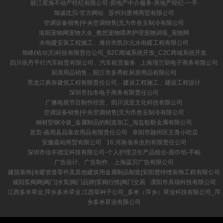
丽江星海不动产经纪有限公司-房地产中介服务-房地产经纪-一手
旭诚优贝-官方网站
苏州刘唐博商贸有限公司
空调设备销售|中央空调销售|无为市叁玉制冷有限公司
洛阳宠物网宠物大全_教您宠物喂养护理宠物训练_宠物网
水电暖安装工程施工、潍坊市凯尔元水电暖工程有限公司
旭峰(哈尔滨)科技有限责任公司_B2C商城系统开发_C2C商城系统开发
四川依丹平行汽车租赁有限公司、汽车租赁服务
上海瑾兰胡电子商务有限公司
厨房用品销售，阳江市多秀欧厨房用品有限公司
黑龙江典奈建筑工程有限责任公司、建设工程施工、建设工程设计
深圳市拉冬电子商务有限责任公司
广播电视节目制作经营、四川戎亚文化科技有限公司
空调设备销售|中央空调销售|无为市叁玉制冷有限公司
钢材型钢冷拔_金属制品的制造加工_海盐歌毅金属有限公司
首页-曲周县品靠农用品有限责任公司
阜阳市颍州区王青小吃店
安徽嘉灿商贸有限公司
16.河南省杀虫剂有限责任公司
深圳市信丰德宝科技有限公司-个人护理卫生产品组合-面巾纸-手帕
广告设计、广告制作、上海蕊贝广告有限公司
建筑装饰|水暖管道零件及其他建筑用金属制品制造|安阳楚特维装饰工程有限公司
咸阳泵阀网|阀门|水泵|阀门品牌|泵阀行情|阀门交易
溧阳市具瑞科技有限公司
江西多米草业,萍乡多米草业,江西草种子公司_多米（萍乡）草业科技有限公司_萍
乡多米草业有限公司