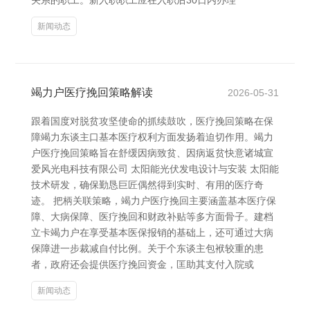
关系的职工。新入职职工应在入职后30日内办理
新闻动态
竭力户医疗挽回策略解读
2026-05-31
跟着国度对脱贫攻坚使命的抓续鼓吹，医疗挽回策略在保
障竭力东谈主口基本医疗权利方面发扬着迫切作用。竭力
户医疗挽回策略旨在舒缓因病致贫、因病返贫快意诸城宣
爱风光电科技有限公司 太阳能光伏发电设计与安装 太阳能
技术研发，确保勤恳巨匠偶然得到实时、有用的医疗奇
迹。 把柄关联策略，竭力户医疗挽回主要涵盖基本医疗保
障、大病保障、医疗挽回和财政补贴等多方面骨子。建档
立卡竭力户在享受基本医保报销的基础上，还可通过大病
保障进一步裁减自付比例。关于个东谈主包袱较重的患
者，政府还会提供医疗挽回资金，匡助其支付入院或
新闻动态