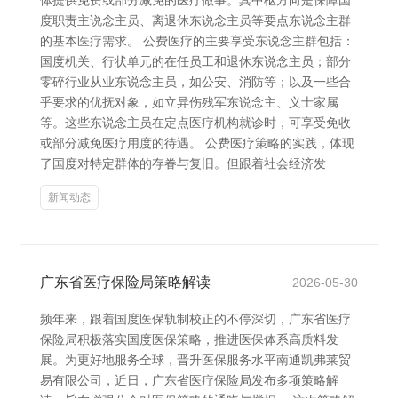
体提供免费或部分减免的医疗做事。其中枢方向是保障国
度职责主说念主员、离退休东说念主员等要点东说念主群
的基本医疗需求。 公费医疗的主要享受东说念主群包括：
国度机关、行状单元的在任员工和退休东说念主员；部分
零碎行业从业东说念主员，如公安、消防等；以及一些合
乎要求的优抚对象，如立异伤残军东说念主、义士家属
等。这些东说念主员在定点医疗机构就诊时，可享受免收
或部分减免医疗用度的待遇。 公费医疗策略的实践，体现
了国度对特定群体的存眷与复旧。但跟着社会经济发
新闻动态
广东省医疗保险局策略解读
2026-05-30
频年来，跟着国度医保轨制校正的不停深切，广东省医疗
保险局积极落实国度医保策略，推进医保体系高质料发
展。为更好地服务全球，晋升医保服务水平南通凯弗莱贸
易有限公司，近日，广东省医疗保险局发布多项策略解