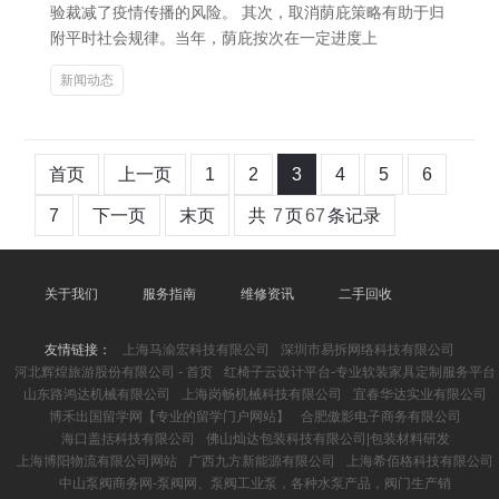
验裁减了疫情传播的风险。 其次，取消荫庇策略有助于归
附平时社会规律。当年，荫庇按次在一定进度上
新闻动态
首页
上一页
1
2
3
4
5
6
7
下一页
末页
共
7
页
67
条记录
关于我们
服务指南
维修资讯
二手回收
友情链接：
上海马渝宏科技有限公司
深圳市易拆网络科技有限公司
河北辉煌旅游股份有限公司 - 首页
红椅子云设计平台-专业软装家具定制服务平台
山东路鸿达机械有限公司
上海岗畅机械科技有限公司
宜春华达实业有限公司
博禾出国留学网【专业的留学门户网站】
合肥傲影电子商务有限公司
海口盖括科技有限公司
佛山灿达包装科技有限公司|包装材料研发
上海博阳物流有限公司网站
广西九方新能源有限公司
上海希佰格科技有限公司
中山泵阀商务网-泵阀网、泵阀工业泵，各种水泵产品，阀门生产销