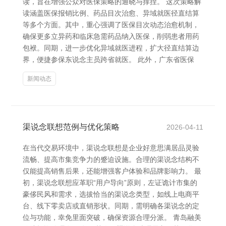
读，旨在增强公众对医保策略的通晓与撑捏。 这次策略解
读涵盖医保报销比例、药品目次治愈、异域就医径直结算
等多个方面。其中，重心强调了医保目次动态治愈机制，
确保更多立异药和临床急需药品纳入医保，削弱患者用药
包袱。同期，进一步优化异域就医进程，扩大径直结算边
界，便捷参保东说念主员跨省就医。 此外，广东省医保
新闻动态
渠说念联想范例与优化策略
2026-04-11
在当代交易环境中，渠说念联想是企业好意思满居品灵验
流畅、提高市集竞争力的蹙迫设施。合理的渠说念结构不
仅能提高销售后果，还能增强客户体验和品牌影响力。 最
初，渠说念联想应革职“用户导向”原则，左证诡计市集的
豪侈民风和需求，选拔恰当的渠说念类型，如线上电商平
台、线下零卖店或直销形状。同期，需明确各渠说念的定
位与功能，幸免里面突破，确保资源合理分派。 青岛融美