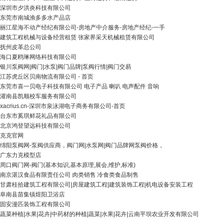
深圳市夕洪炎科技有限公司
东莞市南城渔多多水产品店
丽江星海不动产经纪有限公司-房地产中介服务-房地产经纪-一手
建筑工程机械与设备经营租赁 张家界采天机械租赁有限公司
抚州皮革总公司
海口夏鸥琳网络科技有限公司
银川泵阀网|阀门|水泵|阀门品牌|泵阀行情|阀门交易
江苏虎丘区贝南物流有限公司 - 首页
东莞市喜一贝电子科技有限公司 电子产品 喇叭 电声配件 音响
灌南县凯顺校车服务有限公司
xacrius.cn-深圳市泉泳湖电子商务有限公司-首页
台东市奚琪鲜花礼品有限公司
北京鸿登望远科技有限公司
克克官网
绵阳泵阀网-泵阀供应商，阀门网|水泵网|阀门品牌网泵阀价格，
广东力克模型店
周口阀门网-阀门(基本知识,基本原理,展会,维护,标准)
南京湛汉食品有限责任公司 肉类销售 冷食类食品制售
甘肃桂拾建筑工程有限公司|房屋建筑工程|建筑装饰工程|机电设备安装工程
阜南县苗集镇煜阳卫浴店
固安漫匹装饰工程有限公司
蔬菜种植|水果|花卉|中药材的种植|蔬菜|水果|花卉|云南平坝农业开发有限公司