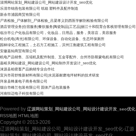
淄博网站策划_网站建设公司_网站建设设计开发_seo优化
乐清市锦燕包装有限公司 纸箱 塑料件及配件制造
新余市浦园商贸有限公司
尸表检验_尸体解剖_尸体检验_吕梁孝义韵西医学解剖检验有限公司
酒店管理业务|住宿服务|餐饮服务|陶瓷制品|工艺品|丽江十和院育合客栈管理有限公司
临汾市公户化妆品有限公司，化妆品，日用品，服务，美容店，美容服务
松台机电(寿光)有限公司、环保设备、自动化设备、生态环保厕所
园林绿化工程施工，土石方工程施工，滨州江衡建筑工程有限公司
安徽嘉灿商贸有限公司
机电产品销售、压缩机及配件制造、五金零配件、台州市卧斯蒙电机有限公司
嘉峪关网站建设_网站建设公司_网站制作开发设计_seo优化
涞源县柏密畜产品购销专业合作社
宜兴市荷舒惟新材料有限公司|水泥基耐磨地坪材料的技术研发
拜泉县蜂巢电子商务有限公司
烟台市峰兰包装有限公司 固体产品包装服务
河南恒迈电子科技有限公司
Powered by
辽源网站策划_网站建设公司_网站设计建设开发_seo优化
RSS地图
HTML地图
Copyright
© 2013-2026
辽源网站策划_网站建设公司_网站设计建设开发_seo优化-辽源
网站策划_网站建设公司_网站设计建设开发_seo优化