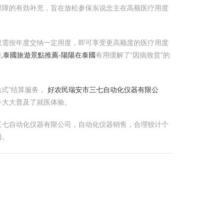
保障的有劲补充，旨在放松参保东说念主在高额医疗用度
只需按年度交纳一定用度，即可享受更高额度的医疗用度
,泰國旅遊景點推薦​-陽陽在泰國
有用缓解了“因病致贫”的
站式”结算服务，
好农民
瑞安市三七自动化仪器有限公
务大大普及了就医体验。
三七自动化仪器有限公司，自动化仪器销售，合理狡计个
措。