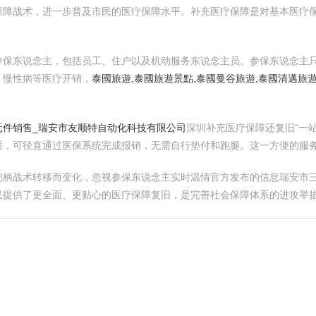
保障战术，进一步普及市民的医疗保障水平。补充医疗保障是对基本医疗
参保东说念主，包括员工、住户以及机动服务东说念主员。参保东说念主
、慢性病等医疗开销，
泰國旅遊,泰國旅遊景點,泰國曼谷旅遊,泰國清邁旅遊
元件销售_瑞安市友顺特自动化科技有限公司
深圳补充医疗保障还复旧“一
后，可径直通过医保系统完成报销，无需自行垫付和跑腿。这一方便的服
把柄战术转移而变化，忽视参保东说念主实时温情官方发布的信息瑞安市
民提供了更全面、更贴心的医疗保障复旧，是完善社会保障体系的进攻举