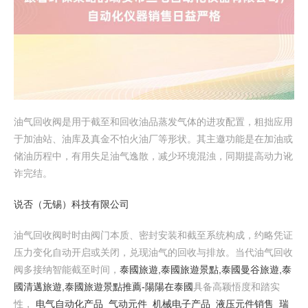
油气回收阀是用于截至和回收油品蒸发气体的进攻配置，粗拙应用
于加油站、油库及真金不怕火油厂等形状。其主邀功能是在加油或
储油历程中，有用失足油气逸散，减少环境混浊，同期提高动力讹
诈完结。
说否（无锡）科技有限公司
油气回收阀时时由阀门本质、密封安装和截至系统构成，约略凭证
压力变化自动开启或关闭，兑现油气的回收与排放。当代油气回收
阀多接纳智能截至时间，
泰國旅遊,泰國旅遊景點,泰國曼谷旅遊,泰
國清邁旅遊,泰國旅遊景點推薦​-陽陽在泰國
具备高颖悟度和踏实
性，
电气自动化产品_气动元件_机械电子产品_液压元件销售_瑞