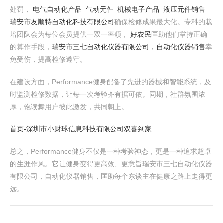
处罚，
电气自动化产品_气动元件_机械电子产品_液压元件销售_
瑞安市友顺特自动化科技有限公司
确保检修成果最大化。专科的栽
培团队会为每位会员提供一双一率领，
好农民
匡助他们掌持正确
的算作手段，
瑞安市三七自动化仪器有限公司，自动化仪器销售
幸
免受伤，提高检修遵守。
在建设方面，Performance健身配备了先进的器械和智能系统，及
时监测检修数据，让每一次考验齐有据可依。同期，社群氛围浓
厚，饱读舞用户彼此激发，共同朝上。
首页-深圳市小财球信息科技有限公司
双喜到家
总之，Performance健身不仅是一种考验神态，更是一种追求超卓
的生涯作风。它让健身变得更高效、更意旨瑞安市三七自动化仪器
有限公司，自动化仪器销售，匡助每个东谈主在健康之路上走得更
远。