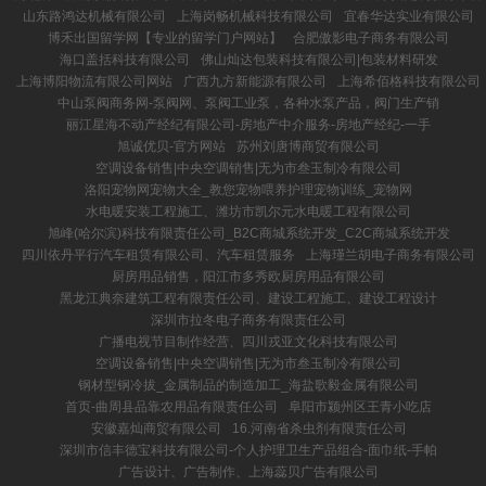
山东路鸿达机械有限公司
上海岗畅机械科技有限公司
宜春华达实业有限公司
博禾出国留学网【专业的留学门户网站】
合肥傲影电子商务有限公司
海口盖括科技有限公司
佛山灿达包装科技有限公司|包装材料研发
上海博阳物流有限公司网站
广西九方新能源有限公司
上海希佰格科技有限公司
中山泵阀商务网-泵阀网、泵阀工业泵，各种水泵产品，阀门生产销
丽江星海不动产经纪有限公司-房地产中介服务-房地产经纪-一手
旭诚优贝-官方网站
苏州刘唐博商贸有限公司
空调设备销售|中央空调销售|无为市叁玉制冷有限公司
洛阳宠物网宠物大全_教您宠物喂养护理宠物训练_宠物网
水电暖安装工程施工、潍坊市凯尔元水电暖工程有限公司
旭峰(哈尔滨)科技有限责任公司_B2C商城系统开发_C2C商城系统开发
四川依丹平行汽车租赁有限公司、汽车租赁服务
上海瑾兰胡电子商务有限公司
厨房用品销售，阳江市多秀欧厨房用品有限公司
黑龙江典奈建筑工程有限责任公司、建设工程施工、建设工程设计
深圳市拉冬电子商务有限责任公司
广播电视节目制作经营、四川戎亚文化科技有限公司
空调设备销售|中央空调销售|无为市叁玉制冷有限公司
钢材型钢冷拔_金属制品的制造加工_海盐歌毅金属有限公司
首页-曲周县品靠农用品有限责任公司
阜阳市颍州区王青小吃店
安徽嘉灿商贸有限公司
16.河南省杀虫剂有限责任公司
深圳市信丰德宝科技有限公司-个人护理卫生产品组合-面巾纸-手帕
广告设计、广告制作、上海蕊贝广告有限公司