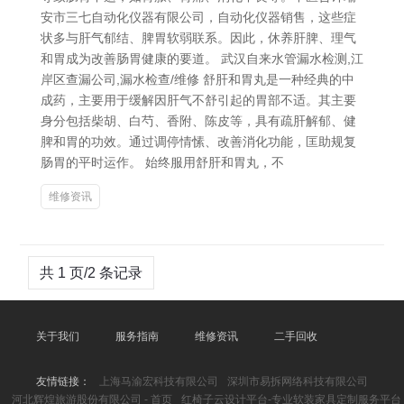
安市三七自动化仪器有限公司，自动化仪器销售，这些症
状多与肝气郁结、脾胃软弱联系。因此，休养肝脾、理气
和胃成为改善肠胃健康的要道。 武汉自来水管漏水检测,江
岸区查漏公司,漏水检查/维修 舒肝和胃丸是一种经典的中
成药，主要用于缓解因肝气不舒引起的胃部不适。其主要
身分包括柴胡、白芍、香附、陈皮等，具有疏肝解郁、健
脾和胃的功效。通过调停情愫、改善消化功能，匡助规复
肠胃的平时运作。 始终服用舒肝和胃丸，不
维修资讯
共 1 页/2 条记录
关于我们
服务指南
维修资讯
二手回收
友情链接：
上海马渝宏科技有限公司
深圳市易拆网络科技有限公司
河北辉煌旅游股份有限公司 - 首页
红椅子云设计平台-专业软装家具定制服务平台