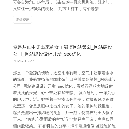
可各自海角。多年后，书生在梦中再次见到她，醒来时，
只留住一派飘落的桃花。 朔方山村中，有个老猎
维修资讯
像是从画中走出来的女子淄博网站策划_网站建设
公司_网站建设设计开发_seo优化
2026-01-27
那是一个微凉的傍晚，太空刚刚转晴，空气中还带着雨水
的簇新。我站在街角的咖啡馆门口淄博网站策划_网站建设
公司_网站建设设计开发_seo优化，看着湿润的大地反射
着浅浅的天光，心中苦处有些宁静。 就在这时，一阵关心
的脚步声走近。她撑着一把浅蓝色的伞，裙摆被风吹得微
微漂荡，像是从画中走出来的女子。她的眼神与我重逢，
嘴角走漏出一抹温暖的笑意。那一刻，仿佛技巧王人慢了
下来。 “你也心爱雨后的空气吗？”她轻声问谈，声息如同
细雨般轻柔。 轩睿科技的分享 - 漳平电脑维修|监控维护维