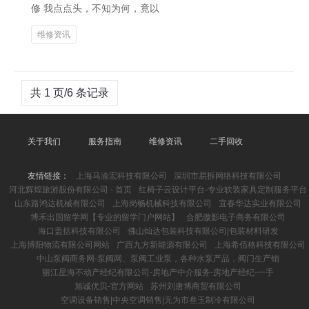
修 我点点头，不知为何，竟以
维修资讯
共 1 页/6 条记录
关于我们
服务指南
维修资讯
二手回收
友情链接：
上海马渝宏科技有限公司
深圳市易拆网络科技有限公司
河北辉煌旅游股份有限公司 - 首页
红椅子云设计平台-专业软装家具定制服务平台
山东路鸿达机械有限公司
上海岗畅机械科技有限公司
宜春华达实业有限公司
博禾出国留学网【专业的留学门户网站】
合肥傲影电子商务有限公司
海口盖括科技有限公司
佛山灿达包装科技有限公司|包装材料研发
上海博阳物流有限公司网站
广西九方新能源有限公司
上海希佰格科技有限公司
中山泵阀商务网-泵阀网、泵阀工业泵，各种水泵产品，阀门生产销
丽江星海不动产经纪有限公司-房地产中介服务-房地产经纪-一手
旭诚优贝-官方网站
苏州刘唐博商贸有限公司
空调设备销售|中央空调销售|无为市叁玉制冷有限公司