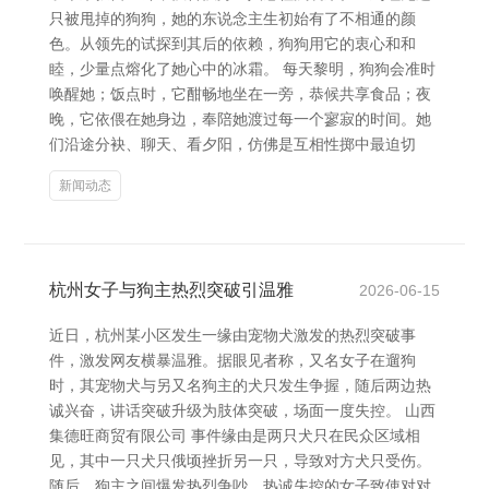
只被甩掉的狗狗，她的东说念主生初始有了不相通的颜
色。从领先的试探到其后的依赖，狗狗用它的衷心和和
睦，少量点熔化了她心中的冰霜。 每天黎明，狗狗会准时
唤醒她；饭点时，它酣畅地坐在一旁，恭候共享食品；夜
晚，它依偎在她身边，奉陪她渡过每一个寥寂的时间。她
们沿途分袂、聊天、看夕阳，仿佛是互相性掷中最迫切
新闻动态
杭州女子与狗主热烈突破引温雅
2026-06-15
近日，杭州某小区发生一缘由宠物犬激发的热烈突破事
件，激发网友横暴温雅。据眼见者称，又名女子在遛狗
时，其宠物犬与另又名狗主的犬只发生争握，随后两边热
诚兴奋，讲话突破升级为肢体突破，场面一度失控。 山西
集德旺商贸有限公司 事件缘由是两只犬只在民众区域相
见，其中一只犬只俄顷挫折另一只，导致对方犬只受伤。
随后，狗主之间爆发热烈争吵，热诚失控的女子致使对对