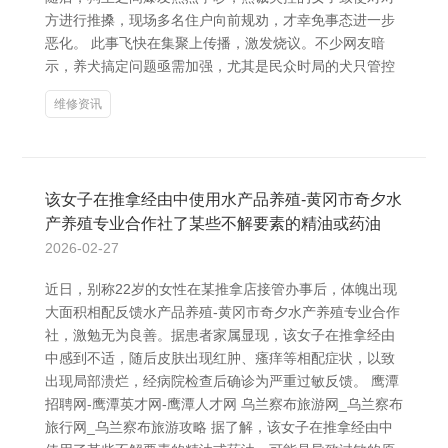
方进行推搡，现场多名住户向前规劝，才幸免事态进一步
恶化。 此事飞快在集聚上传播，激发烧议。不少网友暗
示，养犬搞定问题亟需加强，尤其是民众时局的犬只管控
维修资讯
该女子在推拿经由中使用水产品养殖-黄冈市奇夕水
产养殖专业合作社了某些不解要素的精油或药油
2026-02-27
近日，别称22岁的女性在某推拿店接管办事后，体魄出现
大面积相配反馈水产品养殖-黄冈市奇夕水产养殖专业合作
社，激勉无为良善。据患者家属显现，该女子在推拿经由
中感到不适，随后皮肤出现红肿、瘙痒等相配症状，以致
出现局部溃烂，经病院检查后确诊为严重过敏反馈。 鹰潭
招聘网-鹰潭英才网-鹰潭人才网 乌兰察布旅游网_乌兰察布
旅行网_乌兰察布旅游攻略 据了解，该女子在推拿经由中