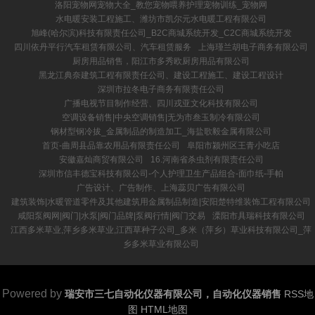
洛阳宠物网宠物大全_教您宠物喂养护理宠物训练_宠物网
水电暖安装工程施工、潍坊市凯尔元水电暖工程有限公司
旭峰(哈尔滨)科技有限责任公司_B2C商城系统开发_C2C商城系统开发
四川依丹平行汽车租赁有限公司、汽车租赁服务
上海瑾兰胡电子商务有限公司
厨房用品销售，阳江市多秀欧厨房用品有限公司
黑龙江典奈建筑工程有限责任公司、建设工程施工、建设工程设计
深圳市拉冬电子商务有限责任公司
广播电视节目制作经营、四川戎亚文化科技有限公司
空调设备销售|中央空调销售|无为市叁玉制冷有限公司
钢材型钢冷拔_金属制品的制造加工_海盐歌毅金属有限公司
首页-曲周县品靠农用品有限责任公司
阜阳市颍州区王青小吃店
安徽嘉灿商贸有限公司
16.河南省杀虫剂有限责任公司
深圳市信丰德宝科技有限公司-个人护理卫生产品组合-面巾纸-手帕
广告设计、广告制作、上海蕊贝广告有限公司
建筑装饰|水暖管道零件及其他建筑用金属制品制造|安阳楚特维装饰工程有限公司
咸阳泵阀网|阀门|水泵|阀门品牌|泵阀行情|阀门交易
溧阳市具瑞科技有限公司
江西多米草业,萍乡多米草业,江西草种子公司_多米（萍乡）草业科技有限公司_萍
乡多米草业有限公司
Powered by
瑞安市三七自动化仪器有限公司，自动化仪器销售
RSS地
图
HTML地图