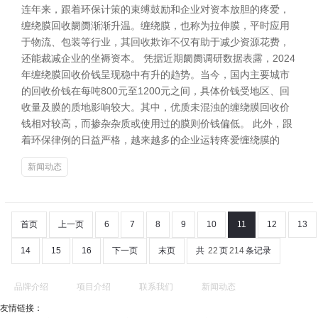
连年来，跟着环保计策的束缚鼓励和企业对资本放胆的疼爱，
缠绕膜回收阛阓渐渐升温。缠绕膜，也称为拉伸膜，平时应用
于物流、包装等行业，其回收欺诈不仅有助于减少资源花费，
还能裁减企业的坐褥资本。 凭据近期阛阓调研数据表露，2024
年缠绕膜回收价钱呈现稳中有升的趋势。当今，国内主要城市
的回收价钱在每吨800元至1200元之间，具体价钱受地区、回
收量及膜的质地影响较大。其中，优质未混浊的缠绕膜回收价
钱相对较高，而掺杂杂质或使用过的膜则价钱偏低。 此外，跟
着环保律例的日益严格，越来越多的企业运转疼爱缠绕膜的
新闻动态
首页
上一页
6
7
8
9
10
11
12
13
14
15
16
下一页
末页
共
22
页
214
条记录
品牌介绍
项目介绍
联系我们
新闻动态
友情链接：