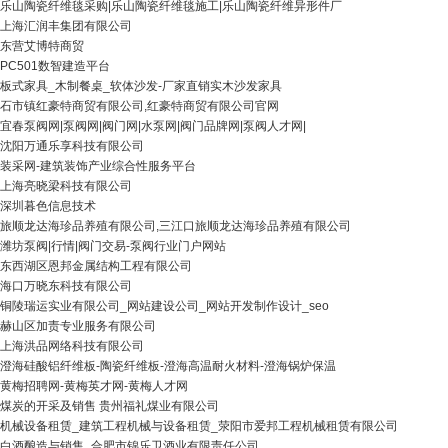
乐山陶瓷纤维毯采购|乐山陶瓷纤维毯施工|乐山陶瓷纤维异形件厂
上海汇润丰集团有限公司
东营艾博特商贸
PC501数智建造平台
板式家具_木制餐桌_软体沙发-厂家直销实木沙发家具
石市镇红豪特商贸有限公司,红豪特商贸有限公司官网
宜春泵阀网|泵阀网|阀门网|水泵网|阀门品牌网|泵阀人才网|
沈阳万通乐享科技有限公司
装采网-建筑装饰产业综合性服务平台
上海亮晓梁科技有限公司
深圳暮色信息技术
旅顺龙达海珍品养殖有限公司,三江口旅顺龙达海珍品养殖有限公司
潍坊泵阀|行情|阀门交易-泵阀行业门户网站
东西湖区恩邦金属结构工程有限公司
海口万晓东科技有限公司
铜陵瑞运实业有限公司_网站建设公司_网站开发制作设计_seo
赫山区加责专业服务有限公司
上海洪品网络科技有限公司
澄海硅酸铝纤维板-陶瓷纤维板-澄海高温耐火材料-澄海锅炉保温
黄梅招聘网-黄梅英才网-黄梅人才网
煤炭的开采及销售 贵州福礼煤业有限公司
机械设备租赁_建筑工程机械与设备租赁_荥阳市爱邦工程机械租赁有限公司
白酒酿造与销售_合肥市锦乐卫酒业有限责任公司