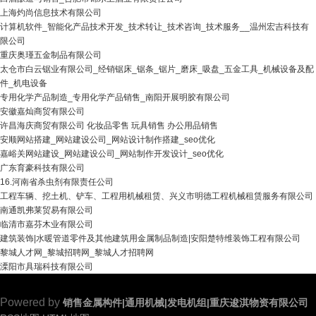
上海灼尚信息技术有限公司
计算机软件_智能化产品技术开发_技术转让_技术咨询_技术服务__温州宏吉科技有
限公司
重庆奥瑾五金制品有限公司
太仓市白云锯业有限公司_经销锯床_锯条_锯片_磨床_吸盘_五金工具_机械设备及配
件_机电设备
专用化学产品制造_专用化学产品销售_南阳开展明胶有限公司
安徽嘉灿商贸有限公司
许昌海庆商贸有限公司 化妆品零售 玩具销售 办公用品销售
安顺网站搭建_网站建设公司_网站设计制作搭建_seo优化
嘉峪关网站建设_网站建设公司_网站制作开发设计_seo优化
广东育豪科技有限公司
16.河南省杀虫剂有限责任公司
工程车辆、挖土机、铲车、工程用机械租赁、兴义市明德工程机械租赁服务有限公司
南通凯弗莱贸易有限公司
临清市嘉芬木业有限公司
建筑装饰|水暖管道零件及其他建筑用金属制品制造|安阳楚特维装饰工程有限公司
黎城人才网_黎城招聘网_黎城人才招聘网
溧阳市具瑞科技有限公司
Powered by
销售金属构件|通用机械|发电机组|重庆逡淇物资有限公司