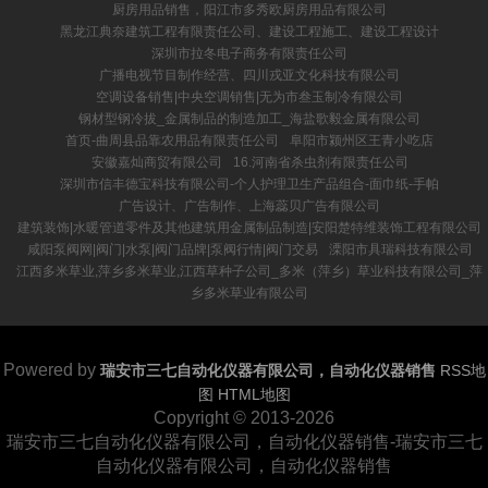
厨房用品销售，阳江市多秀欧厨房用品有限公司
黑龙江典奈建筑工程有限责任公司、建设工程施工、建设工程设计
深圳市拉冬电子商务有限责任公司
广播电视节目制作经营、四川戎亚文化科技有限公司
空调设备销售|中央空调销售|无为市叁玉制冷有限公司
钢材型钢冷拔_金属制品的制造加工_海盐歌毅金属有限公司
首页-曲周县品靠农用品有限责任公司
阜阳市颍州区王青小吃店
安徽嘉灿商贸有限公司
16.河南省杀虫剂有限责任公司
深圳市信丰德宝科技有限公司-个人护理卫生产品组合-面巾纸-手帕
广告设计、广告制作、上海蕊贝广告有限公司
建筑装饰|水暖管道零件及其他建筑用金属制品制造|安阳楚特维装饰工程有限公司
咸阳泵阀网|阀门|水泵|阀门品牌|泵阀行情|阀门交易
溧阳市具瑞科技有限公司
江西多米草业,萍乡多米草业,江西草种子公司_多米（萍乡）草业科技有限公司_萍
乡多米草业有限公司
Powered by
瑞安市三七自动化仪器有限公司，自动化仪器销售
RSS地
图
HTML地图
Copyright
© 2013-2026
瑞安市三七自动化仪器有限公司，自动化仪器销售-瑞安市三七
自动化仪器有限公司，自动化仪器销售