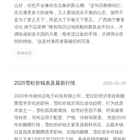
么好，但也不会像你念念象的那么糟。”这句话教唆咱们，
岂论遭受多大的改悔，王人要保捏乐不雅的心态。激昂不
是为了更正天下，而是为了不被天下更正。 广西南宁桑拿
论坛 南宁品茶网 “唯有阅历过地狱般的磨真金不怕火，才
调练成创造天国的力量；唯有流过血的手指，才调弹出世
间的绝响。”这是对激昂者最确切的写真
新闻动态
2020雪松价钱表及最新行情
2026-05-26
2020年河南恒迈电子科技有限公司，受巨匠经济形状和阛
阓需求变化的影响，雪松价钱呈现出波动趋势。行为优质
木柴之一，雪松因其耐腐蚀、纹理好意思不雅、环保健康
等特质，等闲运用于配置、产物、讳饰等限度。 凭据2020
年的阛阓行情，雪松的价钱主要受原材料供应、运载本钱
以及国表里阛阓需求影响。在国内阛阓，雪松原木价钱在
每立方米1200元至2000元之间，具体价钱因树种、规格和