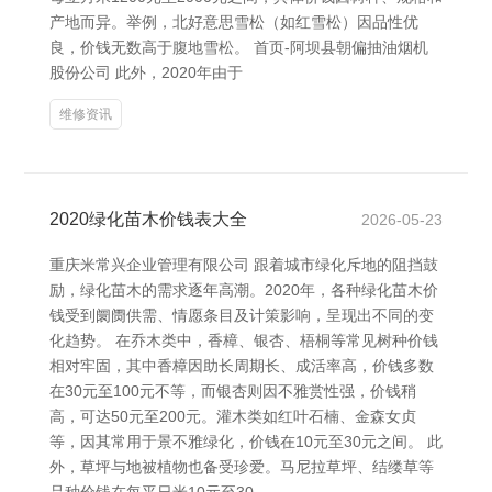
产地而异。举例，北好意思雪松（如红雪松）因品性优
良，价钱无数高于腹地雪松。 首页-阿坝县朝偏抽油烟机
股份公司 此外，2020年由于
维修资讯
2020绿化苗木价钱表大全
2026-05-23
重庆米常兴企业管理有限公司 跟着城市绿化斥地的阻挡鼓
励，绿化苗木的需求逐年高潮。2020年，各种绿化苗木价
钱受到阛阓供需、情愿条目及计策影响，呈现出不同的变
化趋势。 在乔木类中，香樟、银杏、梧桐等常见树种价钱
相对牢固，其中香樟因助长周期长、成活率高，价钱多数
在30元至100元不等，而银杏则因不雅赏性强，价钱稍
高，可达50元至200元。灌木类如红叶石楠、金森女贞
等，因其常用于景不雅绿化，价钱在10元至30元之间。 此
外，草坪与地被植物也备受珍爱。马尼拉草坪、结缕草等