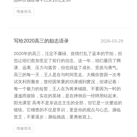
品种价钱在每平日米10元至30
维修资讯
写给2020高三的励志语录
2026-03-29
2020年的高三，注定不庸碌。疫情打乱了蓝本的节拍，但
也让咱们愈加坚定了前行的信念。这一年，咱们履历了网
课、远离、压力与孤苦，但也得益了成长、坚抓与勇气。
高三的每一天，王人是在与时间竞走。大概你曾因一次考
试失利而颓丧，曾经因笨重的功课感到窘况，但请记着：
每一个极力的短暂，王人在为将来铺路。不要因为一时的
逶迤而拔除，实在的英雄，是在摔倒后一经聘用站起来。
阳光课堂 高考不是东说念主生的全部，但它是一次蹙迫的
锻练。它稽查的不仅是常识，更是你的观点与心态。濒临
贫乏，不要退步；濒临挑战，要勇敢迎上。
维修资讯