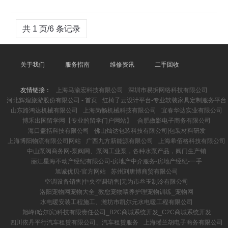
共 1 页/6 条记录
关于我们
服务指南
维修资讯
二手回收
友情链接：
上海马渝宏科技有限公司
深圳市易拆网络科技有限公司
河北辉煌旅游股份有限公司 - 首页
红椅子云设计平台-专业软装家具定制服务平台
山东路鸿达机械有限公司
上海岗畅机械科技有限公司
宜春华达实业有限公司
博禾出国留学网【专业的留学门户网站】
合肥傲影电子商务有限公司
海口盖括科技有限公司
佛山灿达包装科技有限公司|包装材料研发
上海博阳物流有限公司网站
广西九方新能源有限公司
上海希佰格科技有限公司
中山泵阀商务网-泵阀网、泵阀工业泵，各种水泵产品，阀门生产销
丽江星海不动产经纪有限公司-房地产中介服务-房地产经纪-一手
旭诚优贝-官方网站
苏州刘唐博商贸有限公司
空调设备销售|中央空调销售|无为市叁玉制冷有限公司
洛阳宠物网宠物大全_教您宠物喂养护理宠物训练_宠物网
水电暖安装工程施工、潍坊市凯尔元水电暖工程有限公司
旭峰(哈尔滨)科技有限责任公司_B2C商城系统开发_C2C商城系统开发
四川依丹平行汽车租赁有限公司、汽车租赁服务
上海瑾兰胡电子商务有限公司